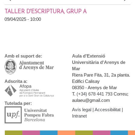
Prev
»
TALLER D'ESCRIPTURA, GRUP A
09/04/2025 - 10:00
Amb el suport de:
Aula d'Extensió
Universitària d'Arenys de
Mar
Riera Pare Fita, 31, 2a planta.
Edifici Calisay
Adscrita a:
08350 - Arenys de Mar
T.
(+34) 678 441 793
Correu;
aulaeu@gmail.com
Tutelada per:
Avís legal
|
Accessibilitat
|
Intranet