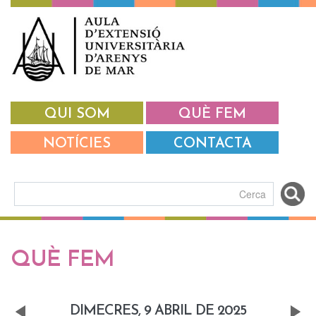
Vés al contingut
QUI SOM
QUÈ FEM
NOTÍCIES
CONTACTA
Formulari de cerca
Pestanyes primàries
QUÈ FEM
DIMECRES, 9 ABRIL DE 2025
«
Next