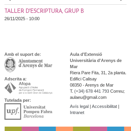
Prev
»
TALLER D'ESCRIPTURA, GRUP B
26/11/2025 - 10:00
Amb el suport de:
Aula d'Extensió
Universitària d'Arenys de
Mar
Riera Pare Fita, 31, 2a planta.
Edifici Calisay
Adscrita a:
08350 - Arenys de Mar
T.
(+34) 678 441 793
Correu;
aulaeu@gmail.com
Tutelada per:
Avís legal
|
Accessibilitat
|
Intranet