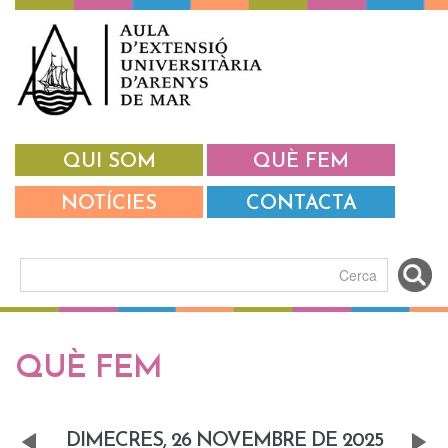
Vés al contingut
QUI SOM
QUÈ FEM
NOTÍCIES
CONTACTA
Formulari de cerca
Pestanyes primàries
QUÈ FEM
DIMECRES, 26 NOVEMBRE DE 2025
«
Next