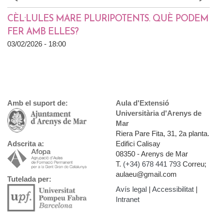
Prev
»
CÈL·LULES MARE PLURIPOTENTS. QUÈ PODEM
FER AMB ELLES?
03/02/2026 - 18:00
Amb el suport de:
Aula d'Extensió
Universitària d'Arenys de
Mar
Riera Pare Fita, 31, 2a planta.
Edifici Calisay
Adscrita a:
08350 - Arenys de Mar
T.
(+34) 678 441 793
Correu;
aulaeu@gmail.com
Tutelada per:
Avís legal
|
Accessibilitat
|
Intranet