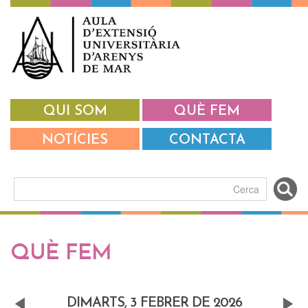
Vés al contingut
QUI SOM
QUÈ FEM
NOTÍCIES
CONTACTA
Formulari de cerca
Pestanyes primàries
QUÈ FEM
DIMARTS, 3 FEBRER DE 2026
«
Next