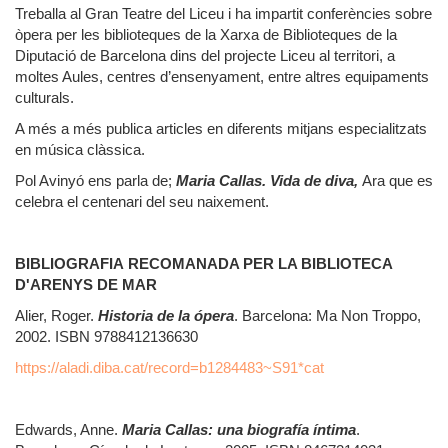
Treballa al Gran Teatre del Liceu i ha impartit conferències sobre
òpera per les biblioteques de la Xarxa de Biblioteques de la
Diputació de Barcelona dins del projecte Liceu al territori, a
moltes Aules, centres d’ensenyament, entre altres equipaments
culturals.
A més a més publica articles en diferents mitjans especialitzats
en música clàssica.
Pol Avinyó ens parla de;
Maria Callas. Vida de diva,
Ara que es
celebra el centenari del seu naixement.
BIBLIOGRAFIA RECOMANADA PER LA BIBLIOTECA
D'ARENYS DE MAR
Alier, Roger.
Historia de la ópera
. Barcelona: Ma Non Troppo,
2002. ISBN 9788412136630
https://aladi.diba.cat/record=b1284483~S91*cat
Edwards, Anne.
Maria Callas: una biografía íntima
.