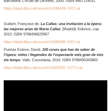
Barcelona: Círculo de Lectores, 2005. ISBN 8467214031
https://aladi.diba.cat/record=b1398428~S91*cat
Guibert, Françoise de.
La Callas: una invitación a la ópera:
las mejores arias de Maria Callas
. [Madrid]: Kókinos, cop.
2010. ISBN 9788496629967
https://aladi.diba.cat/record=b1586366~S91*cat
Puertas Esteve, David.
100 coses que has de saber de
l'òpera: mites i llegendes de l'espectacle més gran de tots
els temps
. Valls: Cossetània, 2016. ISBN 9788490343883
https://aladi.diba.cat/record=b1820355~S171*cat