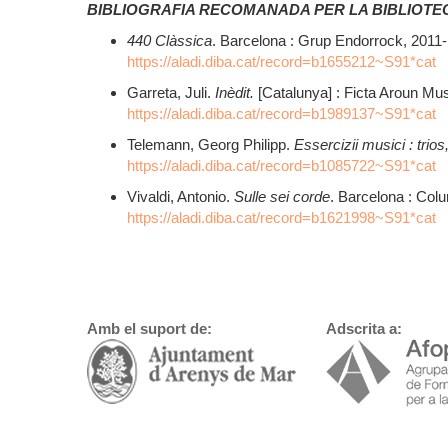
BIBLIOGRAFIA RECOMANADA PER LA BIBLIOTE
440 Clàssica
. Barcelona : Grup Endorrock, 2011-
https://aladi.diba.cat/record=b1655212~S91*cat
Garreta, Juli.
Inèdit.
[Catalunya] : Ficta Aroun Mus
https://aladi.diba.cat/record=b1989137~S91*cat
Telemann, Georg Philipp.
Essercizii musici : trios
https://aladi.diba.cat/record=b1085722~S91*cat
Vivaldi, Antonio.
Sulle sei corde
. Barcelona : Col
https://aladi.diba.cat/record=b1621998~S91*cat
Amb el suport de:
Adscrita a: