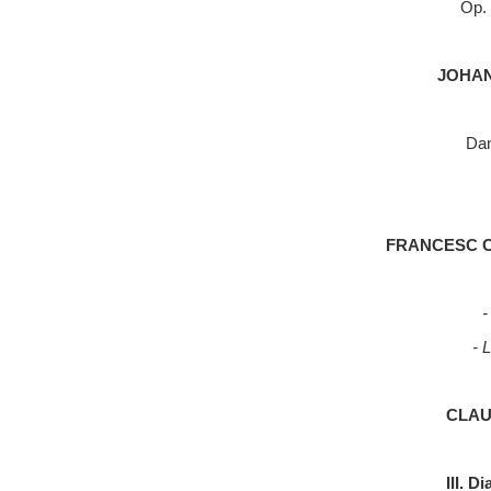
Op. 
JOHAN
Dan
FRANCESC CIV
-
- 
CLAU
III. D