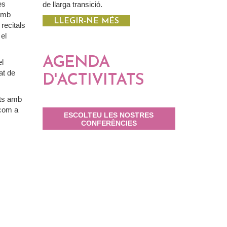
es
de llarga transició.
 amb
LLEGIR-NE MÉS
recitals
 el
AGENDA
el
at de
D'ACTIVITATS
ats amb
 com a
ESCOLTEU LES NOSTRES
CONFERÈNCIES