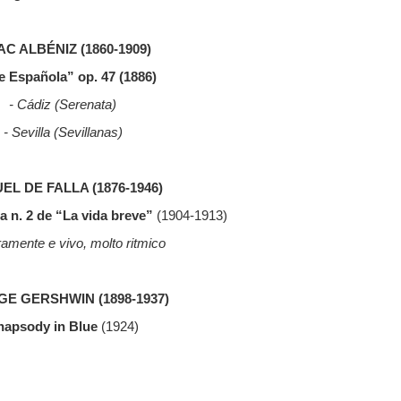
AC ALBÉNIZ (1860-1909)
e Española” op. 47 (1886)
- Cádiz (Serenata)
- Sevilla (Sevillanas)
L DE FALLA (1876-1946)
 n. 2 de “La vida breve”
(1904-1913)
gramente e vivo, molto ritmico
E GERSHWIN (1898-1937)
hapsody in Blue
(1924)