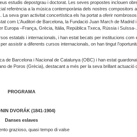
seus estudis depostgrau i doctorat. Les seves propostes inclouen obr
ecial referència a la música contemporània dels nostres compositors
 La seva gran activitat concertística els ha portat a oferir nombrosos 
Estat com L’Auditori de Barcelona, la Fundació Juan March de Madrid i
er Europa –França, Grècia, Itàlia, República Txeca, Rússia i Suïssa-.
s estatals i internacionals, i han estat becats per institucions com 
 per assistir a diferents cursos internacionals, on han tingut l’oportunit
ica de Barcelona i Nacional de Catalunya (OBC) i han estat guardon
Piano de Poros (Grècia), destacant a més per la seva brillant actuació
PROGRAMA
NIN DVORÁK (1841-1904)
Danses eslaves
ento grazioso, quasi tempo di valse