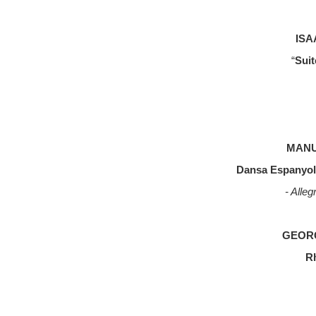
ISA
“
Suit
MANUE
Dansa Espanyola
- Alle
GEORG
R