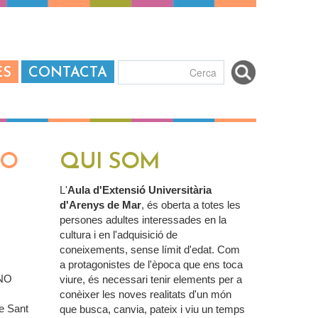
ES
CONTACTA
Formulari de
cerca
UO
QUI SOM
L'
Aula d'Extensió Universitària
d'Arenys de Mar
, és oberta a totes les
persones adultes interessades en la
cultura i en l'adquisició de
coneixements, sense límit d'edat. Com
a protagonistes de l'època que ens toca
ANO
viure, és necessari tenir elements per a
conèixer les noves realitats d'un món
de Sant
que busca, canvia, pateix i viu un temps