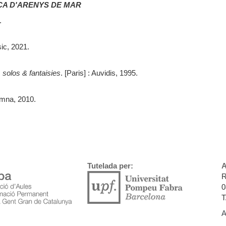
CA D'ARENYS DE MAR
.
ic, 2021.
, solos & fantaisies
. [Paris] : Auvidis, 1995.
umna, 2010.
Tutelada per:
A
R
0
T
A