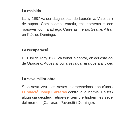
La malaltia
L’any 1987 va ser diagnosticat de Leucèmia. Va estar 
de suport. Com a detall emotiu, ens comenta el co
posaven com a adreça: Carreras, Tenor, Seattle. Altr
en Plácido Domingo.
La recuperació
El juliol de l’any 1988 va tornar a cantar, en aquesta 
de Giordano. Aquesta fou la seva darrera òpera al Lic
La seva millor obra
Si la seva veu i les seves interpretacions són d’una
Fundació Josep Carreras
contra la leucèmia. Ha fet c
algun dia decideixi retirar-se. Sempre tindrem les se
del moment (Carreras, Pavarotti i Domingo).