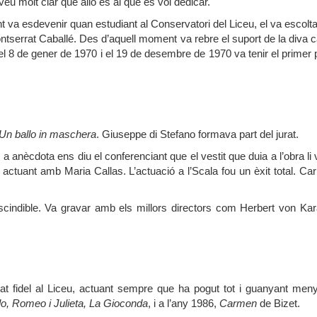
veu molt clar que allò és al que es vol dedicar.
 va esdevenir quan estudiant al Conservatori del Liceu, el va escolt
tserrat Caballé. Des d’aquell moment va rebre el suport de la diva c
l 8 de gener de 1970 i el 19 de desembre de 1970 va tenir el primer
Un ballo in maschera
. Giuseppe di Stefano formava part del jurat.
 anècdota ens diu el conferenciant que el vestit que duia a l’obra li
x actuant amb Maria Callas. L’actuació a l’Scala fou un èxit total. Ca
cindible. Va gravar amb els millors directors com Herbert von Kar
at fidel al Liceu, actuant sempre que ha pogut tot i guanyant men
o, Romeo i Julieta, La Gioconda
, i a l’any 1986,
Carmen
de Bizet.