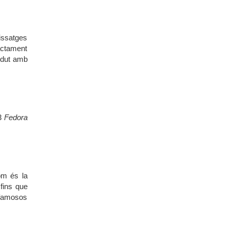
issatges
actament
rdut amb
93
Fedora
om és la
 fins que
s famosos