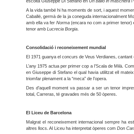
escolta Giuseppe Di Stefano en
Un ballo in maschera
i 
A la vida també hi ha moments de sort, i aquest moment
Caballé, germà de la ja coneguda internacionalment Mon
amb ella va fer
Norma
(encara no com a primer tenor) e
tenor amb
Lucrecia Borgia
.
Consolidació i reconeixement mundial
El 1971 guanya el concurs de Veus Verdianes, cantant
L’any 1975 actua per primer cop a l’Scala de Milà. Com a
en Giuseppe di Stefano el qual havia utilitzat ell matei
triomfar plenament a la “meca” de l’opera.
Des d’aquell moment va passar a ser un tenor impres
total, Carreras, té gravades més de 50 òperes.
El Liceu de Barcelona
Malgrat el reconeixement internacional sempre ha est
altres llocs. Al Liceu ha interpretat òperes com
Don Carl