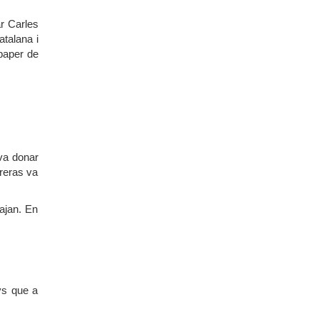
ar Carles
atalana i
 paper de
 va donar
rreras va
ajan. En
ys que a