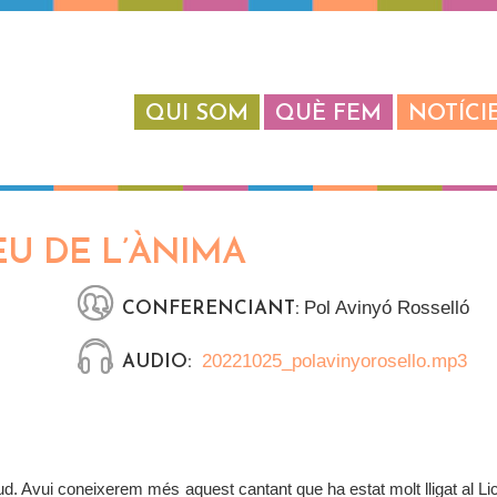
QUI SOM
QUÈ FEM
NOTÍCI
EU DE L’ÀNIMA
Pol Avinyó Rosselló
CONFERENCIANT:
20221025_polavinyorosello.mp3
AUDIO:
d. Avui coneixerem més aquest cantant que ha estat molt lligat al Li