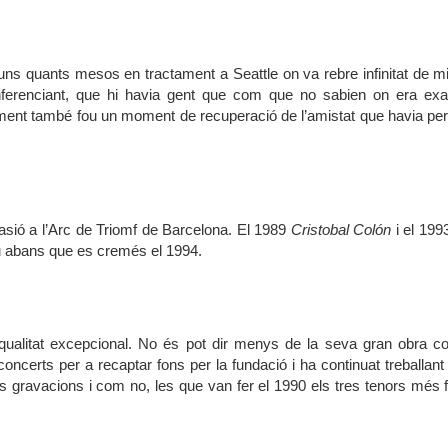
uns quants mesos en tractament a Seattle on va rebre infinitat de m
nferenciant, que hi havia gent que com que no sabien on era ex
ament també fou un moment de recuperació de l’amistat que havia pe
ocasió a l’Arc de Triomf de Barcelona. El 1989
Cristobal Colón
i el 19
eu abans que es cremés el 1994.
 qualitat excepcional. No és pot dir menys de la seva gran obra c
oncerts per a recaptar fons per la fundació i ha continuat treballant
ves gravacions i com no, les que van fer el 1990 els tres tenors mé