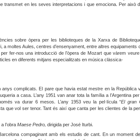
transmet en les seves interpretacions i que emociona. Per això 
rències sobre òpera per les biblioteques de la Xarxa de Bibliotequ
ori, a moltes Aules, centres d’ensenyament, entre altres equipaments c
) per fer-nos una introducció de l’òpera de Mozart que vàrem veure
ticles en diferents mitjans especialitzats en música clàssica-
 anys complicats. El pare que havia estat mestre en la República v
uqueria a casa. L’any 1951 van anar tota la família a l’Argentina per
 només va durar 6 mesos. L’any 1953 veu la pel·lícula “
El gran 
a que vol ser tenor. Tant és així que canta per les clientes de la pe
 a l’obra
Maese Pedro,
dirigida per José Iturbi.
 Barcelona compaginant amb els estudis de cant. En un moment de