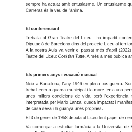
sempre ha actuat amb entusiasme. Un entusiasme que 
Carreras és la veu de l’ànima.
El conferenciant
Treballa al Gran Teatre del Liceu i ha impartit confe
Diputació de Barcelona dins del projecte Liceu al territ
A la nostra Aula va venir el passat més d’abril (2022
Teatre del Liceu:
Cosi fan Tutte
. A més a més publica ar
Els primers anys i vocació musical
Neix a Barcelona, l’any 1946 en plena postguerra. Són
treball com a guarda municipal i la mare tenia una perr
unes millors condicions de vida, però l’experiència
interpretada per Mario Lanza, queda impactat i manifest
de casa seva i hi guanya unes propines.
El 3 de gener de 1958 debuta al Liceu fent paper de nen
Va començar a estudiar farmàcia a la Universitat de