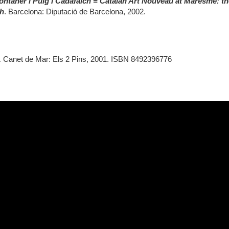
ntaner i Puig i Cadafalch = Catalan Art Nouveau at Maresme: th
ch
. Barcelona: Diputació de Barcelona, 2002.
.
Canet de Mar: Els 2 Pins, 2001. ISBN 8492396776