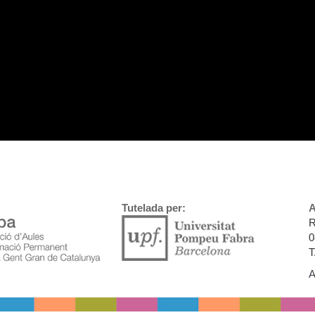
Tutelada per:
A
R
0
T
A