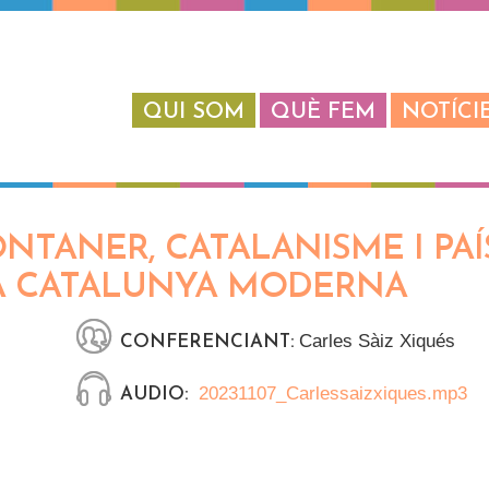
QUI SOM
QUÈ FEM
NOTÍCI
TANER, CATALANISME I PAÍS
LA CATALUNYA MODERNA
Carles Sàiz Xiqués
CONFERENCIANT:
20231107_Carlessaizxiques.mp3
AUDIO: