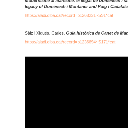
Modernisme al Maresme: el llegat de Domènech i Mo
legacy of Domènech i Montaner and Puig i Cadafal
https://aladi.diba.cat/record=b1263231~S91*cat
Sàiz i Xiqués, Carles.
Guia històrica de Canet de Mar
https://aladi.diba.cat/record=b1236694~S171*cat