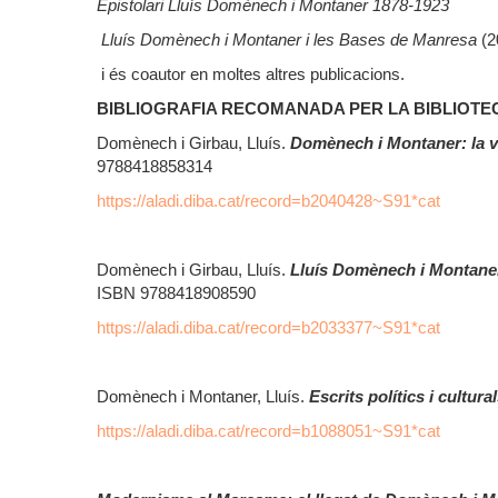
Epistolari Lluís Domènech i Montaner 1878-1923
Lluís Domènech i Montaner i les Bases de Manresa
(2
i és coautor en moltes altres publicacions.
BIBLIOGRAFIA RECOMANADA PER LA BIBLIOTE
Domènech i Girbau, Lluís.
Domènech i Montaner: la vi
9788418858314
https://aladi.diba.cat/record=b2040428~S91*cat
Domènech i Girbau, Lluís.
Lluís Domènech i Montaner:
ISBN 9788418908590
https://aladi.diba.cat/record=b2033377~S91*cat
Domènech i Montaner, Lluís.
Escrits polítics i cultura
https://aladi.diba.cat/record=b1088051~S91*cat