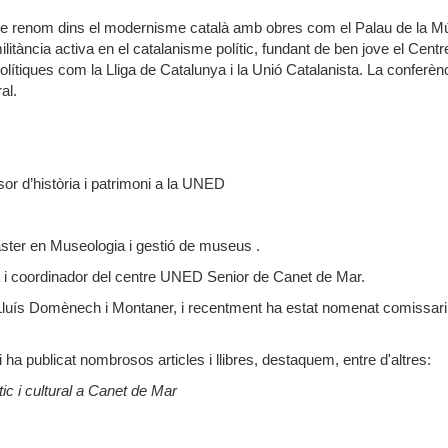
 de renom dins el modernisme català amb obres com el Palau de la M
litància activa en el catalanisme polític, fundant de ben jove el Centr
lítiques com la Lliga de Catalunya i la Unió Catalanista. La conferèn
al.
or d’història i patrimoni a la UNED
ster en Museologia i gestió de museus .
a i coordinador del centre UNED Senior de Canet de Mar.
 Lluís Domènech i Montaner, i recentment ha estat nomenat comissari
 ha publicat nombrosos articles i llibres, destaquem, entre d'altres:
tic i cultural a Canet de Mar