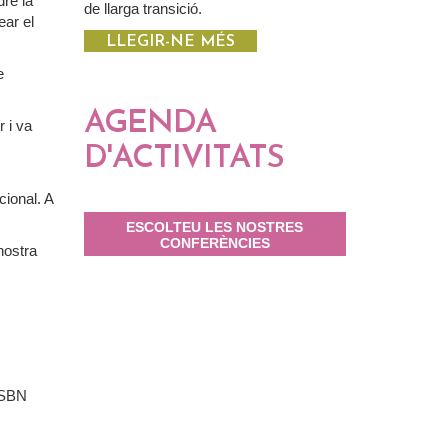
re la
de llarga transició.
ear el
LLEGIR-NE MÉS
e
AGENDA
 i va
D'ACTIVITATS
cional. A
ESCOLTEU LES NOSTRES
CONFERÈNCIES
nostra
 ISBN