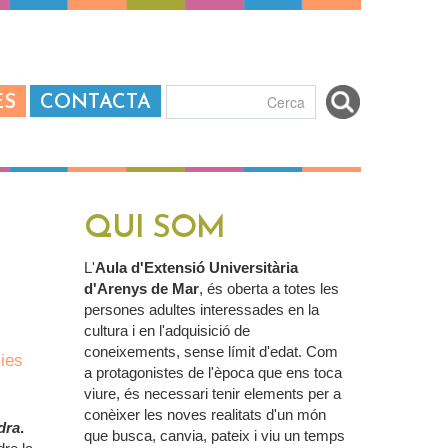
ES
CONTACTA
Formulari de
cerca
QUI SOM
L'
Aula d'Extensió Universitària
d'Arenys de Mar
, és oberta a totes les
persones adultes interessades en la
cultura i en l'adquisició de
coneixements, sense límit d'edat. Com
ies
a protagonistes de l'època que ens toca
viure, és necessari tenir elements per a
conèixer les noves realitats d'un món
dra
.
que busca, canvia, pateix i viu un temps