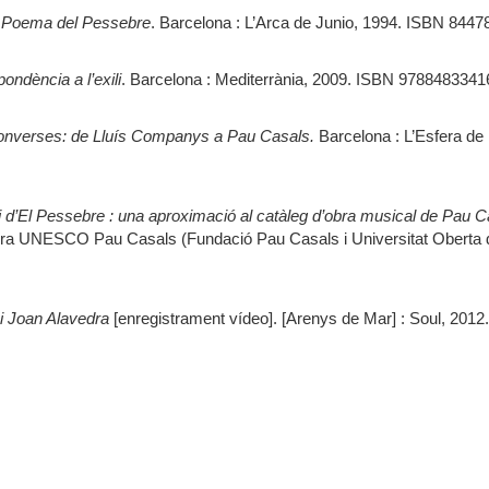
 el Poema del Pessebre
. Barcelona : L’Arca de Junio, 1994. ISBN 8447
ondència a l’exili
. Barcelona : Mediterrània, 2009. ISBN 9788483341
 converses: de Lluís Companys a Pau Casals.
Barcelona : L’Esfera de 
di d’El Pessebre : una aproximació al catàleg d’obra musical de Pau C
tedra UNESCO Pau Casals (Fundació Pau Casals i Universitat Oberta 
 i Joan Alavedra
[enregistrament vídeo]. [Arenys de Mar] : Soul, 2012.