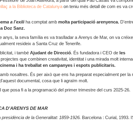
 Pessebre’ de Joan Alavedra, a partir del qual Pau Casals va compond
enllaç a la Biblioteca de Catalunya
on teniu més detall de com es va cr
ma a l’exili
ha comptat amb
molta participació arenyenca.
D'entr
na Doz Sanz.
anys, la seva família es va traslladar a Arenys de Mar, on va créixer
ctualment resideix a Santa Cruz de Tenerife.
licitat, i també
Ajudant de Direcció
. És fundadora i CEO de
les
projectes que combinen creativitat, identitat i una mirada molt interna
cinema i ha treballat en campanyes i espots publicitaris.
r amb nosaltres. És per això que ens ha preparat especialment per la 
 d'aquest documental, cosa que li agraïm molt.
 que posa fi a la programació del primer trimestre del curs 2025-26.
CA D'ARENYS DE MAR
 presidència de la Generalitat: 1859-1926.
Barcelona : Curial, 1993.