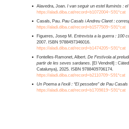
Alavedra, Joan.
I van seguir un estel lluminós :
https://aladi.diba.cat/record=b1072004~S91*cat
Casals, Pau.
Pau Casals i Andreu Claret : corresp
https://aladi.diba.cat/record=b1577509~S91*cat
Figueres, Josep M.
Entrevista a la guerra : 100
2007. ISBN 9788497346016.
https://aladi.diba.cat/record=b1474205~S91*cat
Fontelles-Ramonet, Albert.
De Festívola al prelu
partir de les seves sardanes
. [El Vendrell] : Cà
Catalunya), 2025. ISBN 9788409706174.
https://aladi.diba.cat/record=b2110709~S91*cat
Un Poema a l’exili : “El pessebre” de Pau Casals
https://aladi.diba.cat/record=b1709819~S91*cat