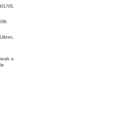
801705.
698.
Llibres,
asals a
de