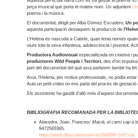
Aquesta pel·lícula narra com es va gestar el poema ‘El
peça musical que porta el mateix nom. Us adjuntem
l'
poema i la música.
El documental, dirigit per Alba Gómez Escudero,
Un poe
aquesta participació destaquem la producció de
l'Hele
L’Helena és nascuda a Cabrils, quan tenia només quatre 
viure tota la seva infantesa, adolescència i joventut. A
Productora Audiovisual
especialitzada en cinema i pub
productores
Wild People i Territori,
des d’on impulsa 
part del documental del què avui parlarem també ha fet
Avui, l’Helena, per motius professionals, no podia esta
Aula un petit vídeo on ens parla del procés de gestació
Els assistents ha gaudit d'allò més d'aquest documental
BIBLIOGRAFIA RECOMANADA PER LA BIBLIOTE
Alavedra, Joan.
Francesc Macià, el camí cap a la
8472569365.
https://aladi.diba.cat/record=b1056098~S91*cat