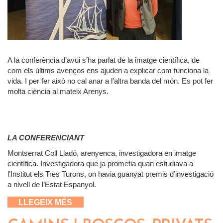
A la conferència d’avui s’ha parlat de la imatge científica, de
com els últims avenços ens ajuden a explicar com funciona la
vida. I per fer això no cal anar a l’altra banda del món. Es pot fer
molta ciència al mateix Arenys.
LA CONFERENCIANT
Montserrat Coll Lladó, arenyenca, investigadora en imatge
científica. Investigadora que ja prometia quan estudiava a
l’Institut els Tres Turons, on havia guanyat premis d’investigació
a nivell de l’Estat Espanyol.
SOBRE VEURE PER ENTENDRE: ELS
LLEGEIX MÉS
MISTERIS DE LA VIDA SOTA
L’OBJECTIU