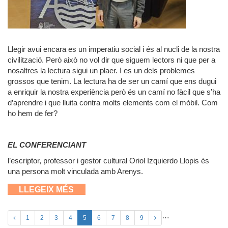
Llegir avui encara es un imperatiu social i és al nucli de la nostra
civilització. Però això no vol dir que siguem lectors ni que per a
nosaltres la lectura sigui un plaer. I es un dels problemes
grossos que tenim. La lectura ha de ser un camí que ens dugui
a enriquir la nostra experiència però és un camí no fàcil que s’ha
d’aprendre i que lluita contra molts elements com el mòbil. Com
ho hem de fer?
EL CONFERENCIANT
l’escriptor, professor i gestor cultural Oriol Izquierdo Llopis és
una persona molt vinculada amb Arenys.
SOBRE DEIXEU-NOS LLEGIR EN PAU!
LLEGEIX MÉS
UNES NOTES SOBRE LA LECTURA I
EL FUTUR DE LA CULTURA
…
1
2
3
4
5
6
7
8
9