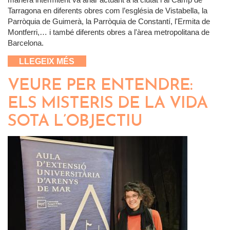
Tarragona en diferents obres com l’església de Vistabella, la
Parròquia de Guimerà, la Parròquia de Constantí, l'Ermita de
Montferri,… i també diferents obres a l'àrea metropolitana de
Barcelona.
SOBRE JOSEP MARIA JUJOL:
LLEGEIX MÉS
L’ARQUITECTE EN EL QUAL ES
REUNIA LA CREACIÓ IMAGINATIVA,
VEURE PER ENTENDRE:
L’EXTRAVAGÀNCIA I EL RECICLATGE
ELS MISTERIS DE LA VIDA
“AVANT-LA-LETTRE”
SOTA L’OBJECTIU