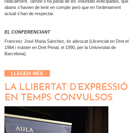
radicalment. També s'ha parlat de les Voluntats Anticipades, que
abans s’havien de tenir en compte però que en l’ordenament
actual s’han de respectar.
EL CONFERENCIANT
Francesc José Maria Sánchez, és advocat (Llicenciat en Dret el
1984 i màster en Dret Penal, el 1990, per la Universitat de
Barcelona).
SOBRE LA PROTECCIÓ A LES
LLEGEIX MÉS
PERSONES EN LES ESFERES
PERSONALS I PATRIMONIALS
LA LLIBERTAT D’EXPRESSIÓ
EN TEMPS CONVULSOS