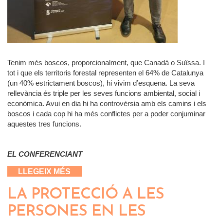
Tenim més boscos, proporcionalment, que Canadà o Suïssa. I
tot i que els territoris forestal representen el 64% de Catalunya
(un 40% estrictament boscos), hi vivim d’esquena. La seva
rellevància és triple per les seves funcions ambiental, social i
econòmica. Avui en dia hi ha controvèrsia amb els camins i els
boscos i cada cop hi ha més conflictes per a poder conjuminar
aquestes tres funcions.
EL CONFERENCIANT
SOBRE CAMINS I BOSCOS: PRIVATS O
LLEGEIX MÉS
PÚBLICS?
LA PROTECCIÓ A LES
PERSONES EN LES