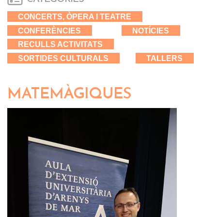
CONCERTS, ÒPERA I TEATRE
CONFERÈNCIES
NOTÍCIES
RECULLS ACTIVITATS
SORTIDES CULTURALS
TALLERS
MATEMÀGIQUES