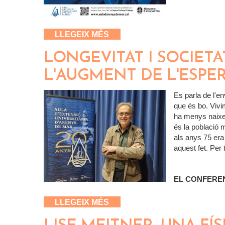
SOBRE TOT A PUNT PER A 
LLEGEIX MÉS
LONGEVITAT I SOCIETA
L'AUGMENT DE L'ESPE
Es parla de l'en
que és bo. Viv
ha menys naixe
és la població 
als anys 75 era
aquest fet. Per
EL CONFERE
SOBRE LONGEVITAT I SOCIE
LLEGEIX MÉS
VIDA?