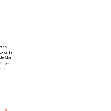
rt és
a on hi
 de Mar
alunya
tiona
NÇA DE