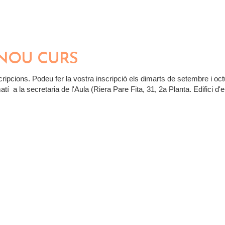
: COM I CAP ON CAMINA EL MÓN ON VIVIM
 NOU CURS
cripcions. Podeu fer la vostra inscripció els dimarts de setembre i oc
tí a la secretaria de l'Aula (Riera Pare Fita, 31, 2a Planta. Edifici d'e