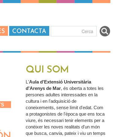
ES
CONTACTA
Formulari de
cerca
QUI SOM
L'
Aula d'Extensió Universitària
d'Arenys de Mar
, és oberta a totes les
persones adultes interessades en la
cultura i en l'adquisició de
TS
coneixements, sense límit d'edat. Com
a protagonistes de l'època que ens toca
viure, és necessari tenir elements per a
conèixer les noves realitats d'un món
que busca, canvia, pateix i viu un temps
ÓN