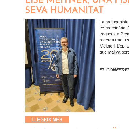
LISE MEITNER, UNA FÍ
SEVA HUMANITAT
La protagonista
extraordinària.
vegades a Premi
recerca tracta 
Meitneri. L’epit
que mai va perd
EL CONFERE
SOBRE LISE MEITNER, UNA 
LLEGEIX MÉS