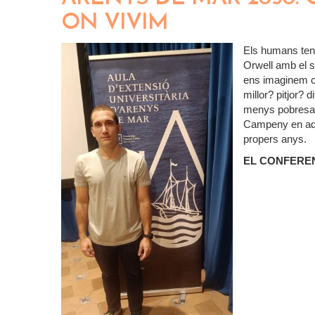
ON VIVIM
Els humans teni
Orwell amb el se
ens imaginem co
millor? pitjor? 
menys pobresa,
Campeny en aqu
propers anys.
EL CONFERE