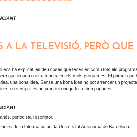
NCIANT
R DE CILEA, UNA OBRA MESTRA ENTRE VERDI I PUCCI
 A LA TELEVISIÓ, PERÒ QUE 
n ens ha explicat les deu coses que tenen en comú tots els program
, però que alguna o altra manca en els mals programes. El primer que 
idea, una bona idea, Sense una bona idea no pot arrencar un projecte, 
idees no sempre estan prou reconegudes o ben pagades.
NCIANT
nés, periodista i escriptor.
iències de la Informació per la Universitat Autònoma de Barcelona.