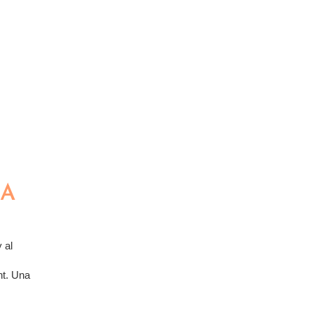
RA
 al
nt. Una