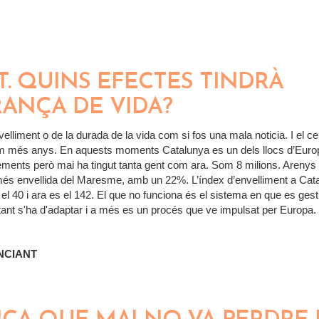
UN NOU CURS
T. QUINS EFECTES TINDRÀ
RANÇA DE VIDA?
velliment o de la durada de la vida com si fos una mala noticia. I el ce
im més anys. En aquests moments Catalunya es un dels llocs d’Europ
ments però mai ha tingut tanta gent com ara. Som 8 milions. Arenys
més envellida del Maresme, amb un 22%. L’índex d’envelliment a Cat
 el 40 i ara es el 142. El que no funciona és el sistema en que es ges
 tant s'ha d'adaptar i a més es un procés que ve impulsat per Europa.
NCIANT
TAT. QUINS EFECTES TINDRÀ L'AUGMENT DE L'ESPERA