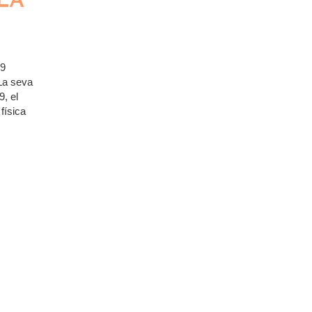
LA
19
La seva
, el
física