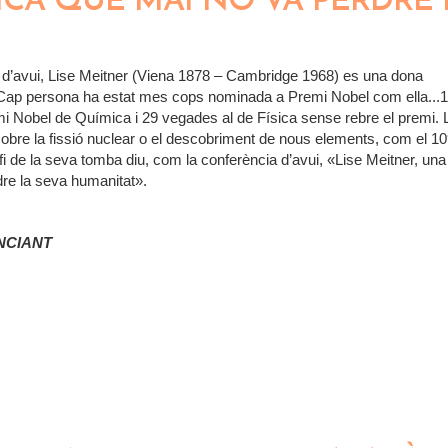
SICA QUE MAI NO VA PERDRE 
 d’avui, Lise Meitner (Viena 1878 – Cambridge 1968) es una dona
 Cap persona ha estat mes cops nominada a Premi Nobel com ella...
 Nobel de Química i 29 vegades al de Física sense rebre el premi. 
sobre la fissió nuclear o el descobriment de nous elements, com el 109
afi de la seva tomba diu, com la conferència d’avui, «Lise Meitner, una 
re la seva humanitat».
NCIANT
FÍSICA QUE MAI NO VA PERDRE LA SEVA HUMANITAT