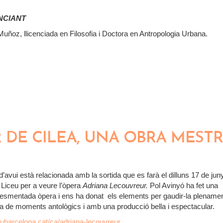
NCIANT
Muñoz, llicenciada en Filosofia i Doctora en Antropologia Urbana.
A
DE CILEA, UNA OBRA MEST
I
’avui està relacionada amb la sortida que es farà el dilluns 17 de juny
 Liceu per a veure l’òpera
Adriana Lecouvreur.
Pol Avinyó ha fet una
l’esmentada òpera i ens ha donat els elements per gaudir-la plename
a de moments antològics i amb una producció bella i espectacular.
eubarcelona.cat/ca/adriana-lecouvreur