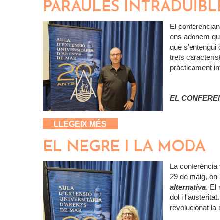
PARAULES INTRADUÏBL
El conferencian
ens adonem que 
que s’entengui 
trets caracterí
pràcticament in
EL CONFERE
SOBRE PARAULES INTRADUÏ
LLEGEIX MÉS
EL NEGRE I LA MODA
La conferència 
29 de maig, on 
alternativa
. El
dol i l'austerita
revolucionat la