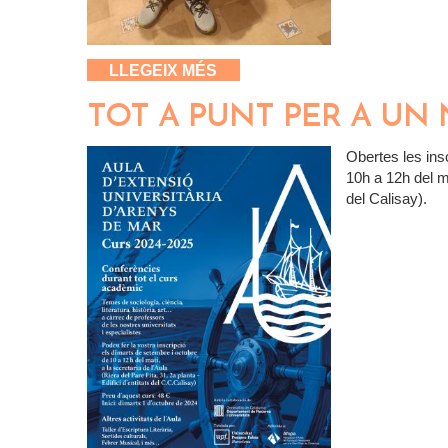
SOBRE ARENYS DE MAR 2050
LLEGEIX MÉS
TOT A PUNT PER A UN
Obertes les ins
10h a 12h del ma
del Calisay).