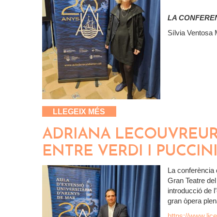
LA CONFERE
Sílvia Ventosa 
SOBRE EL NEGRE I LA MOD
LLEGEIX MÉS
ADRIANA LECOUVREUR 
ENTRE VERDI I PUCCIN
La conferència d
Gran Teatre del
introducció de 
gran òpera plen
https://www.lic