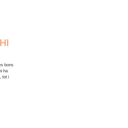
NI
HI
es bons
hi ha
tot i