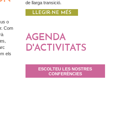
de llarga transició.
LLEGIR-NE MÉS
mus o
ur. Com
rà
AGENDA
es,
D'ACTIVITATS
arc
em els
ESCOLTEU LES NOSTRES
CONFERÈNCIES