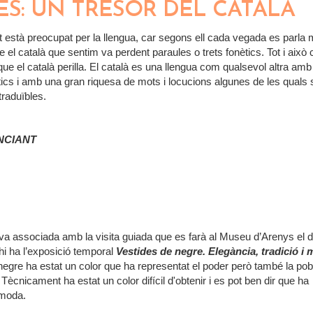
ES: UN TRESOR DEL CATALÀ
t està preocupat per la llengua, car segons ell cada vegada es parla 
el català que sentim va perdent paraules o trets fonètics. Tot i això 
que el català perilla. El català es una llengua com qualsevol altra am
stics i amb una gran riquesa de mots i locucions algunes de les quals
traduïbles.
NCIANT
BLES: UN TRESOR DEL CATALÀ
va associada amb la visita guiada que es farà al Museu d’Arenys el 
hi ha l’exposició temporal
Vestides de negre. Elegància, tradició i
 negre ha estat un color que ha representat el poder però també la pob
t. Tècnicament ha estat un color difícil d'obtenir i es pot ben dir que ha
 moda.