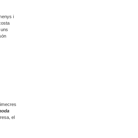
menys i
costa
b uns
 són
dimecres
 moda
resa, el