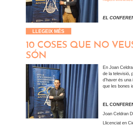
EL CONFERE
SOBRE ADRIANA LECOUVREU
LLEGEIX MÉS
10 COSES QUE NO VEUS
SÓN
En Joan Celdra
de la televisió
d'haver és una 
que les bones 
EL CONFERE
Joan Celdran Da
Llicenciat en C